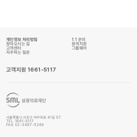
개인정보 처리방침
1:1 문의
찾아오시는 길
원격지원
고객센터
그룹웨어
자주하는 질문
고객지원
1661-5117
검사항목 조회
검사결과 조회
검사의뢰서
검사안내 책자
서울특별시 서초구 바우뫼로 41길 57
TEL.
1661-5117
FAX. 02-3497-5249