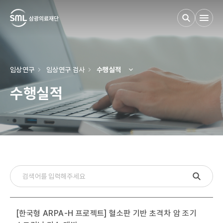
검사부 안내
임상연구
임상연구 검사
수행실적
수행실적
검사 안내
임상연구
고객 서비스
[한국형 ARPA-H 프로젝트] 혈소판 기반 초격차 암 조기