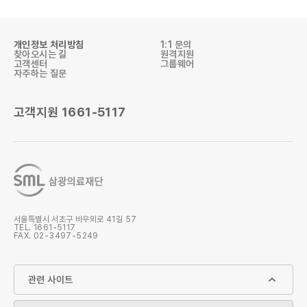
개인정보 처리방침
1:1 문의
찾아오시는 길
원격지원
고객센터
그룹웨어
자주하는 질문
고객지원
1661-5117
검사항목 조회
검사결과 조회
검사의뢰서
검사안내 책자
서울특별시 서초구 바우뫼로 41길 57
TEL.
1661-5117
FAX. 02-3497-5249
SML 공문
원격지원
관련 사이트
1661-5117