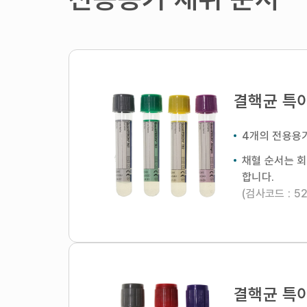
결핵균 특이
4개의 전용용기
채혈 순서는 회색
합니다.
(검사코드 : 5
결핵균 특